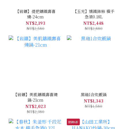
【岩鑄】提把鑄鐵壽喜
【玉光】燻鐵鉢柿 橫手
燒-24cm
急須0.18L
NT$2,193
NT$2,448
NT$2,580
NT$2,880
【岩鑄】美肌鑄鐵壽喜燒
黑釉1合炊飯鍋
鍋-21cm
NT$1,343
NT$2,023
NT$1,580
NT$2,380
限時8折