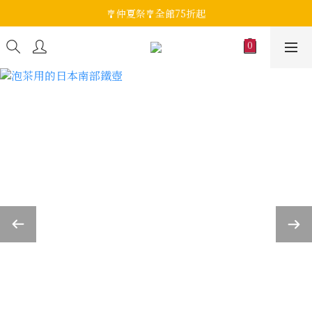
🎐仲夏祭🎐全館75折起