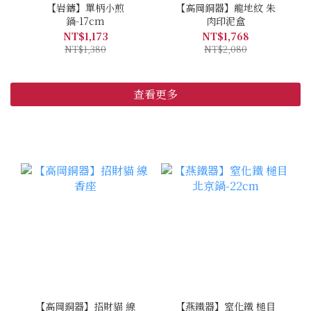
【岩鑄】單柄小煎
【高岡銅器】龍地紋 朱
鍋-17cm
肉印泥盒
NT$1,173
NT$1,768
NT$1,380
NT$2,080
查看更多
【高岡銅器】招財貓 線
【燕鐵器】窒化鐵 槌目