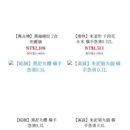
【萬古燒】黑釉線紋 2合
【春秋】朱釜形 千段花
炊飯鍋
水木 橫手急須0.32L
NT$2,108
NT$1,513
NT$2,480
NT$1,780
【昭萠】黑泥丸櫻 橫手
【高資】朱泥菊丸細 橫
急須0.3L
手急須 0.1L