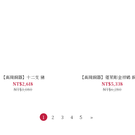
【高岡銅器】十二支 豬
【高岡銅器】蓬萊彫金祥鶴 
NT$2,618
NT$5,338
NT$3,080
NT$6,280
1
2
3
4
5
»