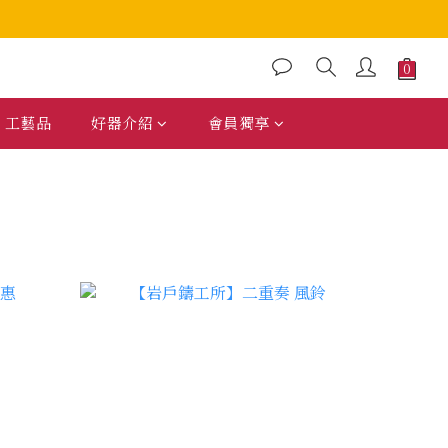
工藝品
好器介紹
會員獨享