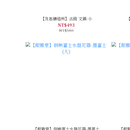
【及甚鑄造所】古錢 文鎮-小
NT$493
NT$580
【銀雅堂】倒映富士水盤花器-墨富士
【銀