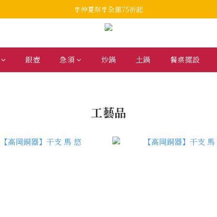
🎐仲夏祭🎐全館75折起
銀壺
急須
炒鍋
土鍋
餐桌擺設
工藝品