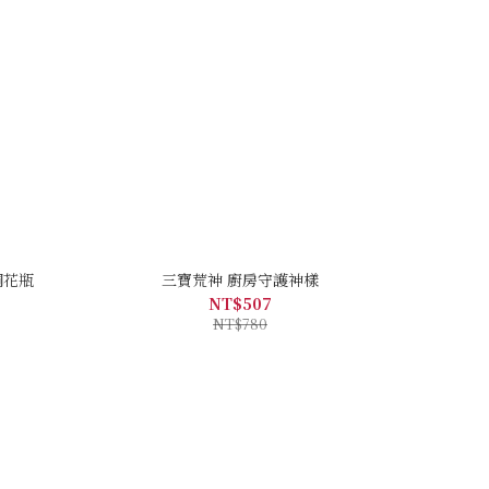
銅花瓶
三寶荒神 廚房守護神樣
NT$507
NT$780