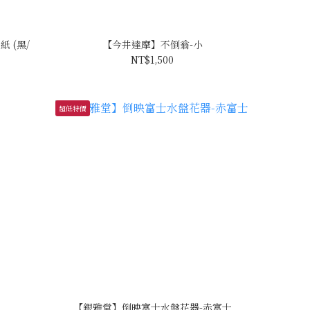
紙 (黑/
【今井達摩】不倒翁-小
NT$1,500
超低特價
【銀雅堂】倒映富士水盤花器-赤富士