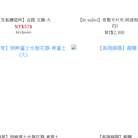
【及甚鑄造所】古錢 文鎮-大
【te saho】皮製卡片夾-阿波和
白)
NT$578
NT$680
NT$2,300
雅堂】倒映富士水盤花器-青富士
【高岡銅器】龍曙