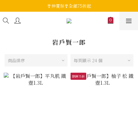
🎐仲夏祭🎐全館75折起
岩戶賢一郎
商品排序
每頁顯示 24 個
限時75折