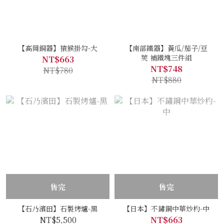
【高岡銅器】猿猴掛勾-大
【南部鐵器】黃瓜/茄子/豆
莢 補鐵塊三件組
NT$663
NT$748
NT$780
NT$880
售完
售完
【石乃濱田】石製烤爐-黑
【日本】不鏽鋼中華炒杓-中
NT$5,500
NT$663