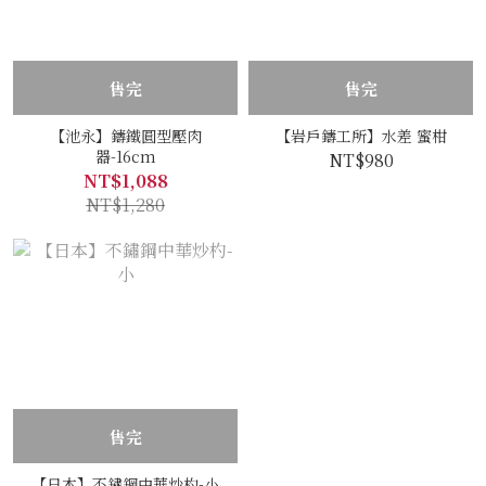
售完
售完
【池永】鑄鐵圓型壓肉
【岩戶鑄工所】水差 蜜柑
器-16cm
NT$980
NT$1,088
NT$1,280
售完
【日本】不鏽鋼中華炒杓-小