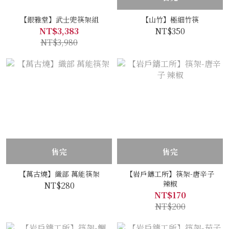
【銀雅堂】武士兜筷架組
【山竹】極細竹筷
NT$3,383
NT$350
NT$3,980
售完
售完
【萬古燒】織部 萬能筷架
【岩戶鑄工所】筷架-唐辛子
辣椒
NT$280
NT$170
NT$200