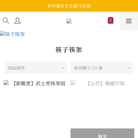
🎐仲夏祭🎐全館75折起
筷子筷架
商品排序
每頁顯示 24 個
售完