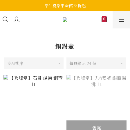
🎐仲夏祭🎐全館75折起
銅錫壺
商品排序
每頁顯示 24 個
售完