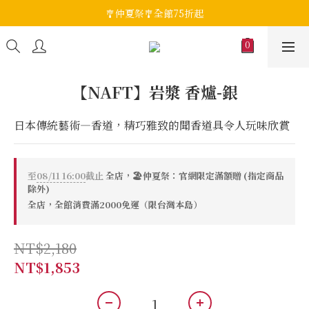
🎐仲夏祭🎐全館75折起
【NAFT】岩漿 香爐-銀
日本傳統藝術—香道，精巧雅致的聞香道具令人玩味欣賞
至
08/11 16:00
截止
全店，🏖️仲夏祭：官網限定滿額贈 (指定商品
除外)
全店，全館消費滿2000免運（限台灣本島）
NT$2,180
NT$1,853