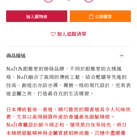
加入購物車
立即購買
加入追蹤清單
商品描述
Naft
為銀雅堂的姊妹品牌，不同於銀雅堂的古樸風
格，
Naft
融合了高岡的傳統工藝、結合壓鑄等先進的
技術，創造出亦詩亦禪，獨樹一格的現代設計，完美表
達金屬之美，打造最自在的生活樣貌。
日本
傳統藝術—香道，精巧雅致的
聞
香
道
具
令人玩味欣
賞
，尤其以高岡銅器所產的香爐最為細膩精緻。
Naft
專屬設計師今岡正和，擅用
黑白灰等純色，將日
本精緻細膩精神與金屬質感相映成趣，沉穩中盡顯優