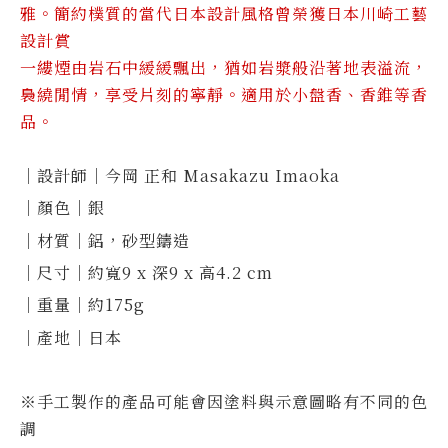
雅。簡約樸質的當代日本設計風格曾榮獲日本川崎工藝
設計賞
一縷煙由岩石中緩緩飄出，猶如岩漿般沿著地表溢流，
裊繞閒情，享受片刻的寧靜。
適用於小盤香、香錐
等香
品。
｜設計師｜今岡
正和
Masakazu Imaoka
｜顏色｜銀
｜材質｜鋁，砂型鑄造
｜尺寸｜約寬
9 x
深
9 x
高
4.2 cm
｜重量｜
約
175g
｜產地｜日本
※手工製作的產品可能會因塗料與示意圖略有不同的色
調