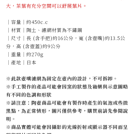
大，茶葉有充分空間可以舒展葉片。
｜容量｜約450c.c
｜材質｜陶土、濾網材質為不鏽鋼
｜尺寸｜長 (含手把)約16公分，寬 (含壺嘴)約13.5公
分，高 (含壺蓋)約9公分
｜重量｜約270g
｜產地｜日本
※此款壺嘴濾網為固定在壺內的設計，不可拆卸。
※手工製作的產品可能會因窯的狀態及釉藥與示意圖略
有不同的色調和形狀
※請注意：陶壺商品可能會有製作時產生的氣泡或些微
黑點，為正常情形，圖片僅供參考，購買前請先參閱說
明。
※商品實體可能會因攝影的光線折射或顯示器不同而呈