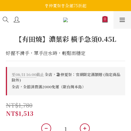
🎐仲夏祭🎐全館75折起
【有田燒】濃葉彩 橫手急須0.45L
好握不滑手，單手注水時，輕鬆而穩定
至
08/11 16:00
截止
全店，🏖️仲夏祭：官網限定滿額贈 (指定商品
除外)
全店，全館消費滿2000免運（限台灣本島）
NT$1,780
NT$1,513