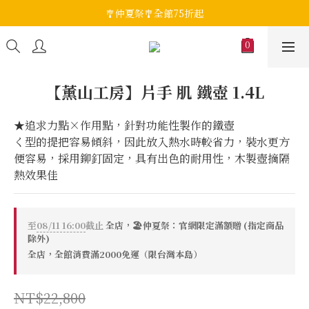
🎐仲夏祭🎐全館75折起
【薰山工房】片手 肌 鐵壺 1.4L
★追求力點×作用點，針對功能性製作的鐵壺
く型的提把容易傾斜，因此放入熱水時較省力，裝水更方
便容易，採用鉚釘固定，具有出色的耐用性，木製壺摘隔
熱效果佳
至
08/11 16:00
截止
全店，🏖️仲夏祭：官網限定滿額贈 (指定商品
除外)
全店，全館消費滿2000免運（限台灣本島）
NT$22,800