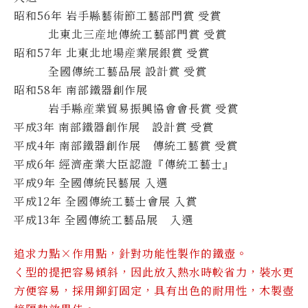
昭和56年 岩手縣藝術節工藝部門賞 受賞
北東北三産地傳統工藝部門賞 受賞
昭和57年 北東北地場産業展銀賞 受賞
全國傳統工藝品展 設計賞 受賞
昭和58年 南部鐵器創作展
岩手縣産業貿易振興協會會長賞 受賞
平成3年 南部鐵器創作展 設計賞 受賞
平成4年 南部鐵器創作展 傳統工藝賞 受賞
平成6年 經濟產業大臣認證『傳統工藝士』
平成9年 全國傳統民藝展 入選
平成12年 全國傳統工藝士會展 入賞
平成13年 全國傳統工藝品展 入選
追求力點×作用點，針對功能性製作的鐵壺。
く型的提把容易傾斜，因此放入熱水時較省力，裝水更
方便容易，採用鉚釘固定，具有出色的耐用性，木製壺