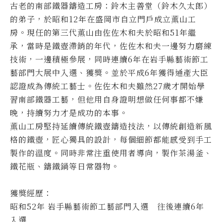
古老的南部鐵器鑄造工房：鈴木主善堂（鈴木久太郎）
的弟子，於昭和12年在盛岡市自立門戶成立薫山工
房。現任的第三代薫山由佐佐木和夫於昭和51年繼
承，當時是鐵壺滯銷的年代，佐佐木和夫一邊努力磨練
技術，一邊積極參展，同時連續6年在岩手縣藝術節工
藝部門大展中入選、獲獎。並於平成6年獲得通產大臣
認證成為傳統工藝士。佐佐木和夫雖然27歲才開始學
習南部鐵器工藝，但他用自身證明想做任何事都不嫌
晚，持續努力才是成功的本事。
薫山工房堅持延續傳統鐵壺鑄造技法，以傳統創造新風
格的鐵壺，匠心獨具的設計，每個細節都能感受到手工
製作的溫度。同時非常注重使用者導向，製作茶湯釜、
鐵花瓶、鑄鐵鍋等日常器物。
獲獎經歷：
昭和52年 岩手縣藝術節工藝部門入選 往後連續6年
入選