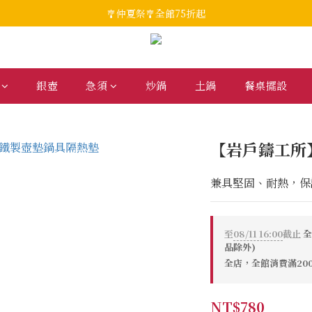
🎐仲夏祭🎐全館75折起
銀壺
急須
炒鍋
土鍋
餐桌擺設
【岩戶鑄工所
兼具堅固、耐熱，保
至
08/11 16:00
截止
全
品除外)
全店，全館消費滿20
NT$780