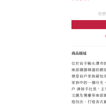
若想
商品描述
位於岩手縣水澤市
南部鐵器精湛的鍛
便是岩戶家族最知
家族中的一個分支
戶
清接手社長，主
文鎮及燭臺等南部
造技法，打造各式