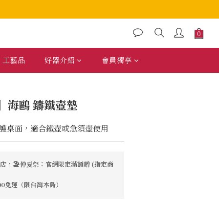
工藝品
好器介紹
會員獨享
】海鷗 鑄鐵壺墊
護桌面，適合鐵壺或急須壺使用
店，🏖️仲夏祭：官網限定滿額贈 (指定商
00免運（限台灣本島）