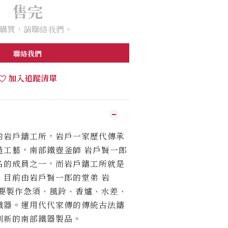
售完
購買，請聯絡我們。
聯絡我們
加入追蹤清單
的岩戶鑄工所，岩戶一家歷代傳承
造工藝，南部鐵壺釜師
岩戶賢一郎
名的成員之一，而岩戶鑄工所就是
，目前由岩戶賢一郎的堂弟
岩
要製作急須、風鈴、香爐、水差、
鐵器。運用代代家傳的傳統古法鑄
創新的南部鐵器製品。