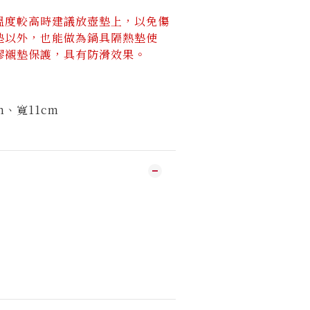
溫度較高時建議放壺墊上，以免傷
墊以外，也能做為鍋具隔熱墊使
膠襯墊
保護，具有防滑效果。
m、寬11cm