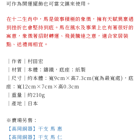
可作為開運擺飾也可當文鎮來使用。
在十二生肖中，馬是做事積極的象徵，擁有天賦異稟遇
到挫折也會堅持到底。
馬在風水及事業上也有著很好的
寓意，象徵著招財轉運、
飛黃騰達之意，適合家居裝
點、送禮兩相宜。
｜作者｜村田宏
｜材質｜本體：鑄鐵，底座：紙製
｜尺寸｜約本體：寬9cm×高7.3cm(寬為最寬處)，底
座：寬12cm×7cm×高0.3cm
｜重量｜約210g
｜產地｜日本
※賣場另售：
【高岡銅器】干支 馬 惠
【高岡銅器】干支 馬 仁