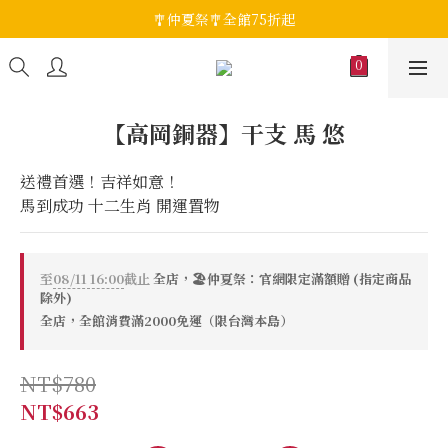
🎐仲夏祭🎐全館75折起
【高岡銅器】干支 馬 悠
送禮首選！吉祥如意！
馬到成功 十二生肖 開運置物
至
08/11 16:00
截止
全店，🏖️仲夏祭：官網限定滿額贈 (指定商品
除外)
全店，全館消費滿2000免運（限台灣本島）
NT$780
NT$663