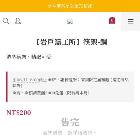
🎐仲夏祭🎐全館75折起
【岩戶鑄工所】筷架-鯛
造型筷架，精緻可愛
至
08/11 16:00
截止
全店，🏖️仲夏祭：官網限定滿額贈 (指定商品
除外)
全店，全館消費滿2000免運（限台灣本島）
NT$200
售完
若想購買，請聯絡我們。