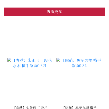
查看更多
【春秋】朱釜形 千段花
【昭萠】黑泥丸櫻 橫手