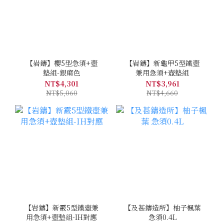
【岩鑄】櫻5型急須+壺
【岩鑄】新龜甲5型鐵壺
墊組-銀麻色
兼用急須+壺墊組
NT$4,301
NT$3,961
NT$5,060
NT$4,660
【岩鑄】新霰5型鐵壺兼
【及甚鑄造所】柚子楓葉
用急須+壺墊組-IH對應
急須0.4L