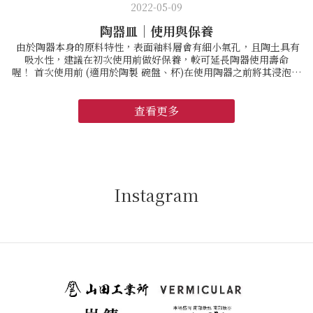
2022-05-09
陶器皿｜使用與保養
由於陶器本身的原料特性，表面釉料層會有細小氣孔，且陶土具有
吸水性，建議在初次使用前做好保養，較可延長陶器使用壽命
喔！ 首次使用前 (適用於陶製 碗盤、杯)在使用陶器之前將其浸泡於
洗米水中(米水需覆蓋完全陶器)，可防止污漬及漏水的方法。在洗米
水中煮沸約 5 分鐘後關火，待冷卻靜置隔夜後水洗晾乾。※ 根據釉
料或土壤的類型，有部分瓷器、半瓷器，並非需要先浸泡米水。 盛
查看更多
裝料理前・ 陶器和半瓷器上有無數的細孔，即使它們是看不見的，
如果把醬油或大量的油放置到乾，就有可能造成污漬。・ 在盛裝油
性或深色液體時，請先將其浸泡在水中5分鐘左右，然後再使用，可
防止污漬和異味。 使用後要做什麼・ 陶器使用完畢後，請迅速清
潔，用柔軟的海綿與洗潔精清洗，然後​​沖洗乾淨。・ 請完全乾燥後
再收起來存放。 請注意，若陶器未完全乾燥的話，可能會導致發霉
Instagram
和產生異味。・ 避免長時間浸泡。 對於吸水率高的陶器，材質會吸
收污垢並產生黴菌和污漬。