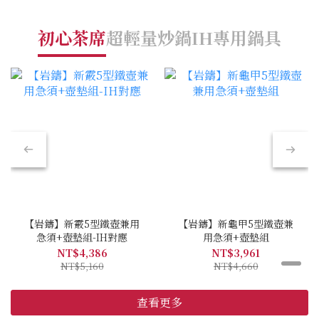
初心茶席
超輕量炒鍋
IH專用鍋具
限
【岩鑄】新霰5型鐵壺兼用
【岩鑄】新龜甲5型鐵壺兼
急須+壺墊組-IH對應
用急須+壺墊組
NT$4,386
NT$3,961
NT$5,160
NT$4,660
查看更多