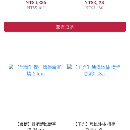
NT$4,386
NT$3,128
NT$5,160
NT$3,680
查看更多
【岩鑄】提把鑄鐵壽喜
【玉光】燻鐵鉢柿 橫手
燒-24cm
急須0.18L