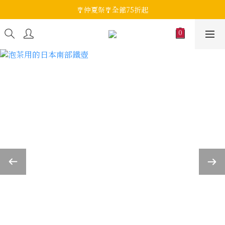
🎐仲夏祭🎐全館75折起