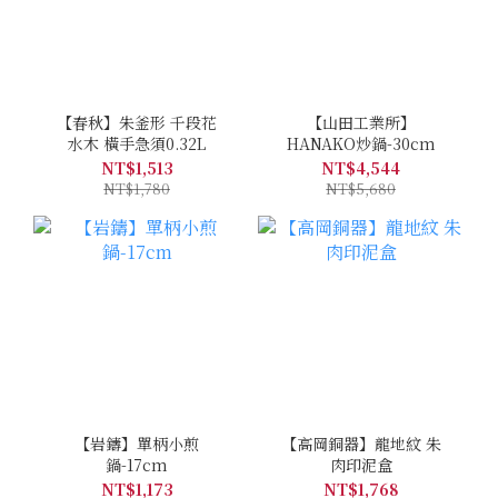
【春秋】朱釜形 千段花
【山田工業所】
水木 橫手急須0.32L
HANAKO炒鍋-30cm
NT$1,513
NT$4,544
NT$1,780
NT$5,680
【岩鑄】單柄小煎
【高岡銅器】龍地紋 朱
鍋-17cm
肉印泥盒
NT$1,173
NT$1,768