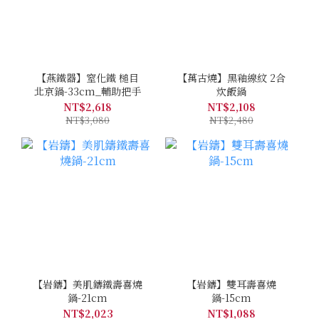
【燕鐵器】窒化鐵 槌目
【萬古燒】黑釉線紋 2合
北京鍋-33cm_輔助把手
炊飯鍋
NT$2,618
NT$2,108
NT$3,080
NT$2,480
【岩鑄】美肌鑄鐵壽喜燒
【岩鑄】雙耳壽喜燒
鍋-21cm
鍋-15cm
NT$2,023
NT$1,088